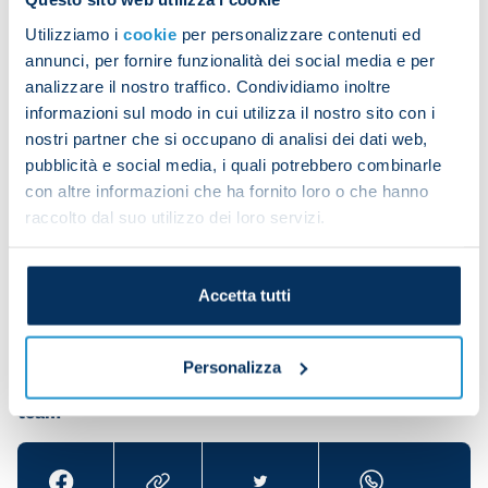
Na
Utilizziamo i
Date
cookie
Referee
per personalizzare contenuti ed
Team
Opponent
H/A
Go
annunci, per fornire funzionalità dei social media e per
analizzare il nostro traffico. Condividiamo inoltre
Antonio
30/04/2022
Napoli
Sassuolo
H
6
informazioni sul modo in cui utilizza il nostro sito con i
Rapuano
nostri partner che si occupano di analisi dei dati web,
pubblicità e social media, i quali potrebbero combinarle
Antonio
29/10/2022
Napoli
Sassuolo
H
4
con altre informazioni che ha fornito loro o che hanno
Rapuano
raccolto dal suo utilizzo dei loro servizi.
Antonio
02/04/2023
Napoli
Milan
H
0
Rapuano
Accetta tutti
Personalizza
Share the article with your friends and support the
team