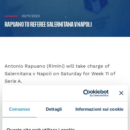
02/11/2023
RAPUANO TO REFEREE SALERNITANA V NAPOLI
Antonio Rapuano (Rimini) will take charge of
Salernitana v Napoli on Saturday for Week 11 of
Serie A.
Assistants: Liberti, Colarossi
Fourth official: Camplone
VAR: Valeri, Longo
Consenso
Dettagli
Informazioni sui cookie
Rapuano’s history with the Azzurri:
Questo sito web utilizza i cookie