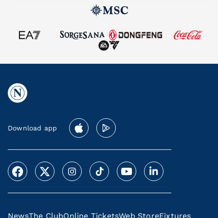
Download app
News
The Club
Online Tickets
Web Store
Fixtures