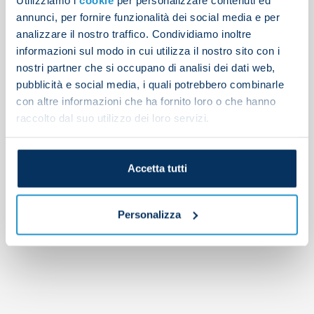
Search
annunci, per fornire funzionalità dei social media e per
analizzare il nostro traffico. Condividiamo inoltre
Articoli recenti
informazioni sul modo in cui utilizza il nostro sito con i
nostri partner che si occupano di analisi dei dati web,
Attacking and defensive drills on Friday
pubblicità e social media, i quali potrebbero combinarle
Latest from training
con altre informazioni che ha fornito loro o che hanno
Napoli 2-1 Osasuna
raccolto dal suo utilizzo dei loro servizi.
Gutierrez completes Bayer Leverkusen transfer
Afternoon training report
Accetta tutti
Commenti recenti
Personalizza
No comments to show.