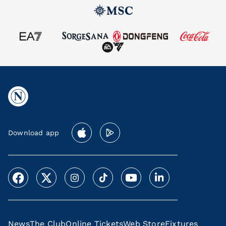
Download app
News
The Club
Online Tickets
Web Store
Fixtures