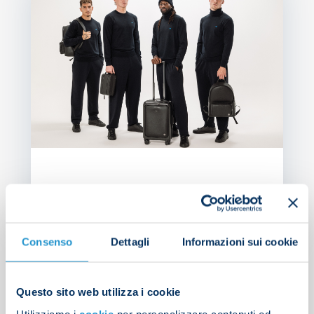
B
N
P
PRE
Consenso
Dettagli
Informazioni sui cookie
Questo sito web utilizza i cookie
Search
Utilizziamo i
cookie
per personalizzare contenuti ed