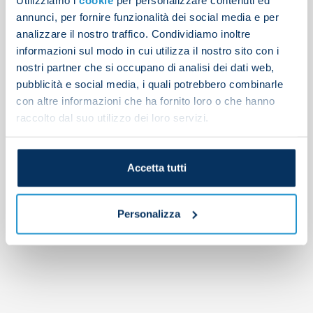
Search
annunci, per fornire funzionalità dei social media e per
analizzare il nostro traffico. Condividiamo inoltre
Articoli recenti
informazioni sul modo in cui utilizza il nostro sito con i
nostri partner che si occupano di analisi dei dati web,
Latest from training
pubblicità e social media, i quali potrebbero combinarle
Napoli 2-1 Osasuna
con altre informazioni che ha fornito loro o che hanno
Gutierrez completes Bayer Leverkusen transfer
raccolto dal suo utilizzo dei loro servizi.
Afternoon training report
Set-piece drills on Tuesday morning
Accetta tutti
Commenti recenti
Personalizza
No comments to show.