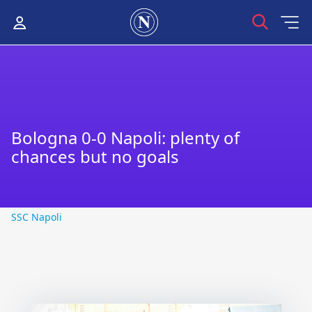
Bologna 0-0 Napoli: plenty of
chances but no goals
SSC Napoli
SSC Napoli