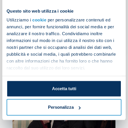
Questo sito web utilizza i cookie
Garcia: “Beat Bologna and
Utilizziamo i
cookie
per personalizzare contenuti ed
climb the table”
annunci, per fornire funzionalità dei social media e per
analizzare il nostro traffico. Condividiamo inoltre
informazioni sul modo in cui utilizza il nostro sito con i
NEWS
| 23/09/2023
nostri partner che si occupano di analisi dei dati web,
pubblicità e social media, i quali potrebbero combinarle
con altre informazioni che ha fornito loro o che hanno
raccolto dal suo utilizzo dei loro servizi.
Accetta tutti
Co
La
Gi
Personalizza