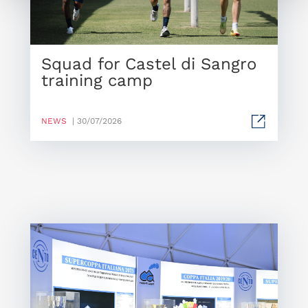
Squad for Castel di Sangro
training camp
NEWS
| 30/07/2026
Mo
Of
Me