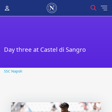
Day three at Castel di Sangro
SSC Napoli
SSC Napoli