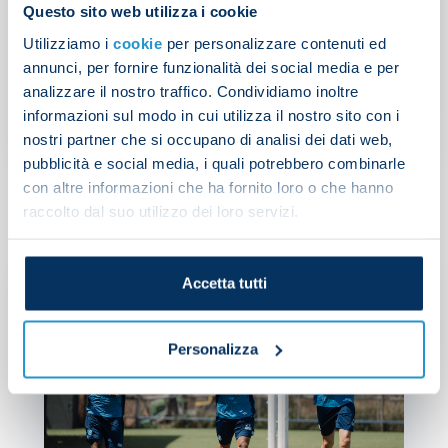
Questo sito web utilizza i cookie
SSC Napoli mourns Franco
Utilizziamo i
cookie
per personalizzare contenuti ed
Baresi
annunci, per fornire funzionalità dei social media e per
analizzare il nostro traffico. Condividiamo inoltre
informazioni sul modo in cui utilizza il nostro sito con i
PRESS RELEASE
| 31/07/2026
nostri partner che si occupano di analisi dei dati web,
pubblicità e social media, i quali potrebbero combinarle
con altre informazioni che ha fornito loro o che hanno
raccolto dal suo utilizzo dei loro servizi.
Accetta tutti
Personalizza