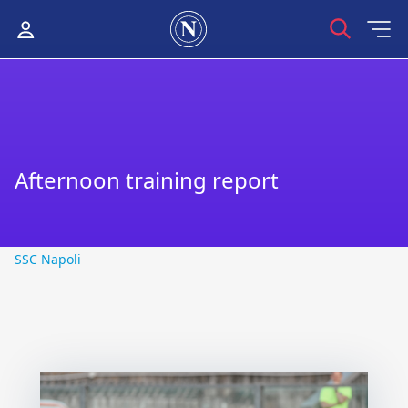
Afternoon training report
SSC Napoli
SSC Napoli