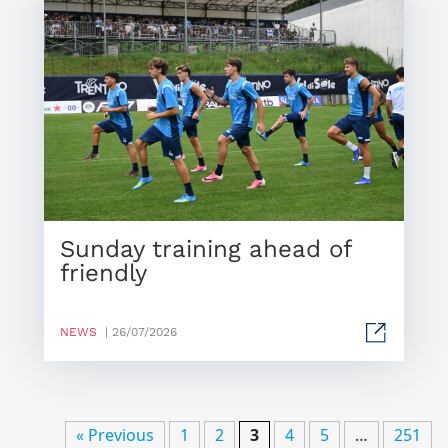
Sunday training ahead of
friendly
NEWS
| 26/07/2026
« Previous
1
2
3
4
5
…
251