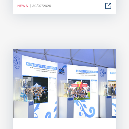
NEWS
| 30/07/2026
Mo
Of
Me