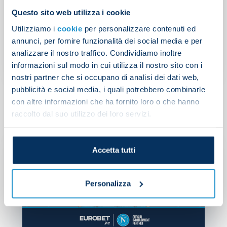
Questo sito web utilizza i cookie
Dimaro training camp
Utilizziamo i
cookie
per personalizzare contenuti ed
draws to a close
annunci, per fornire funzionalità dei social media e per
analizzare il nostro traffico. Condividiamo inoltre
NEWS
| 27/07/2026
informazioni sul modo in cui utilizza il nostro sito con i
nostri partner che si occupano di analisi dei dati web,
pubblicità e social media, i quali potrebbero combinarle
con altre informazioni che ha fornito loro o che hanno
raccolto dal suo utilizzo dei loro servizi.
Eu
Accetta tutti
SS
In
Personalizza